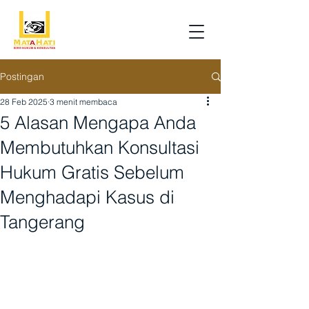
Postingan
28 Feb 2025
3 menit membaca
5 Alasan Mengapa Anda
Membutuhkan Konsultasi
Hukum Gratis Sebelum
Menghadapi Kasus di
Tangerang