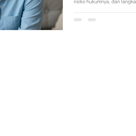
risiko hukumnya, dan langka
Anda menjadi korban—term
pendampingan hukum dari M
Navigasi
ardenville, Blok S02/118, Ds. Ciakar,
Beranda
ab. Tangerang 15710
Tentang Ka
g
Hubungi K
 7, Kel. Sukasari, Kec. Tangerang,
Artikel
depan Pengadilan Negeri Tangerang).
082172221492
pp:
i.bhk@gmail.com