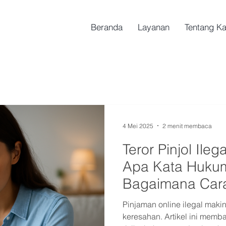
Beranda
Layanan
Tentang K
4 Mei 2025
2 menit membaca
Teror Pinjol Ileg
Apa Kata Huku
Bagaimana Car
Pinjaman online ilegal mak
keresahan. Artikel ini membaha