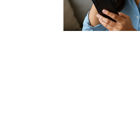
Kantor Utama
Citra Raya, Ruko G
Kec. Panongan, K
Kantor Caban
Jl. TMP Taruna No
Kota Tangerang (
Telepon/WhatsA
matahat
Email: