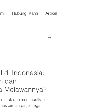
ami
Hubungi Kami
Artikel
al di Indonesia:
m dan
a Melawannya?
in marak dan menimbulkan
s ciri-ciri pinjol ilegal,