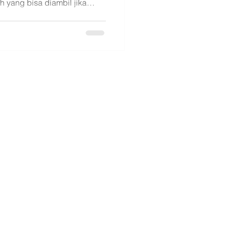
h yang bisa diambil jika
asuk cara mendapatkan
ata Hati Law Firm.
mi
ami